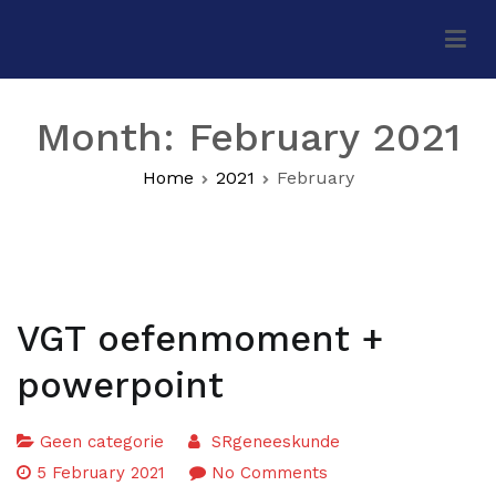
Skip
to
FSR Geneeskunde VU
content
Month:
February 2021
Home
2021
February
VGT oefenmoment +
powerpoint
Geen categorie
SRgeneeskunde
on
5 February 2021
No Comments